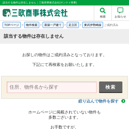
該当する物件は存在しません｜三敬商事株式会社(サンケイ商事)
検索
お知らせ
TOPページ
>
物件検索
>
新築一戸建て
>
足立区
>
東武伊勢崎線
ご成約済み
該当する物件は存在しません
お探しの物件はご成約済みとなっております。
下記にて再検索をお願いたします。
絞り込んで物件を探す
ホームページに掲載されていない物件も
多数ございます。
お手数ですが、