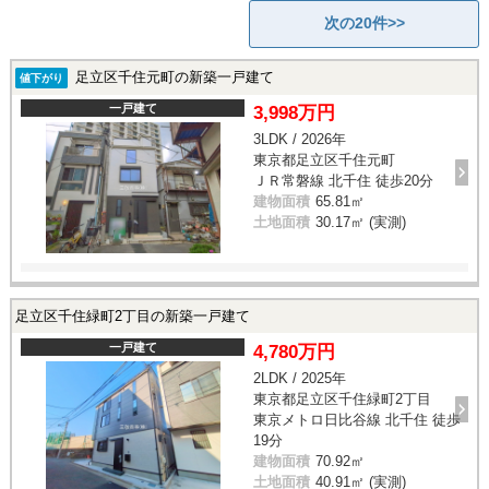
次の20件>>
足立区千住元町の新築一戸建て
値下がり
一戸建て
3,998万円
3LDK / 2026年
東京都足立区千住元町
ＪＲ常磐線 北千住 徒歩20分
建物面積
65.81㎡
土地面積
30.17㎡ (実測)
足立区千住緑町2丁目の新築一戸建て
一戸建て
4,780万円
2LDK / 2025年
東京都足立区千住緑町2丁目
東京メトロ日比谷線 北千住 徒歩
19分
建物面積
70.92㎡
土地面積
40.91㎡ (実測)