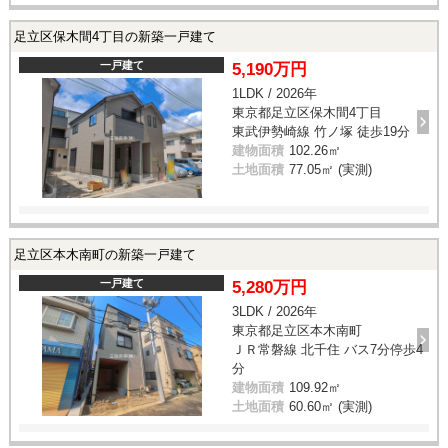
足立区保木間4丁目の新築一戸建て
一戸建て
5,190万円
1LDK / 2026年
東京都足立区保木間4丁目
東武伊勢崎線 竹ノ塚 徒歩19分
建物面積
102.26㎡
土地面積
77.05㎡ (実測)
足立区本木南町の新築一戸建て
一戸建て
5,280万円
3LDK / 2026年
東京都足立区本木南町
ＪＲ常磐線 北千住 バス7分停歩4
分
建物面積
109.92㎡
土地面積
60.60㎡ (実測)