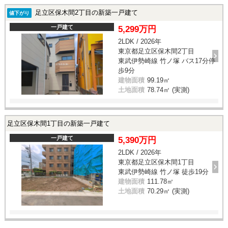
足立区保木間2丁目の新築一戸建て
値下がり
一戸建て
5,299万円
2LDK / 2026年
東京都足立区保木間2丁目
東武伊勢崎線 竹ノ塚 バス17分停
歩9分
建物面積
99.19㎡
土地面積
78.74㎡ (実測)
足立区保木間1丁目の新築一戸建て
一戸建て
5,390万円
2LDK / 2026年
東京都足立区保木間1丁目
東武伊勢崎線 竹ノ塚 徒歩19分
建物面積
111.78㎡
土地面積
70.29㎡ (実測)