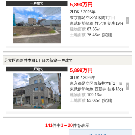
一戸建て
5,890万円
2LDK / 2026年
東京都足立区保木間1丁目
東武伊勢崎線 竹ノ塚 徒歩19分
建物面積
87.35㎡
土地面積
76.43㎡ (実測)
足立区西新井本町1丁目の新築一戸建て
一戸建て
5,899万円
3LDK / 2026年
東京都足立区西新井本町1丁目
東武伊勢崎線 西新井 徒歩18分
建物面積
109.13㎡
土地面積
53.02㎡ (実測)
141
1～20
件中
件を表示