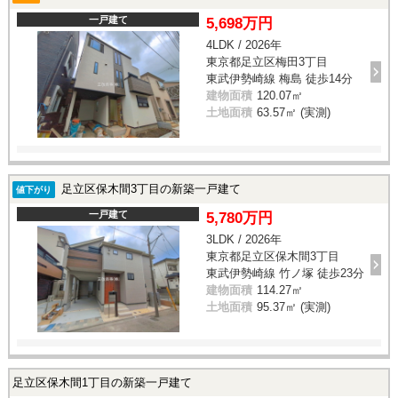
一戸建て
5,698万円
4LDK / 2026年
東京都足立区梅田3丁目
東武伊勢崎線 梅島 徒歩14分
建物面積
120.07㎡
土地面積
63.57㎡ (実測)
足立区保木間3丁目の新築一戸建て
値下がり
一戸建て
5,780万円
3LDK / 2026年
東京都足立区保木間3丁目
東武伊勢崎線 竹ノ塚 徒歩23分
建物面積
114.27㎡
土地面積
95.37㎡ (実測)
足立区保木間1丁目の新築一戸建て