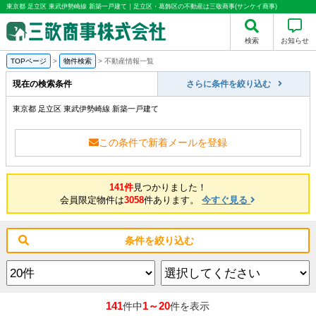
東京都 足立区 東武伊勢崎線 新築一戸建て｜足立区・葛飾区の不動産は三敬商事(サンケイ商事)
検索
お知らせ
TOPページ
>
物件検索
>
不動産情報一覧
現在の検索条件
さらに条件を絞り込む
東京都 足立区 東武伊勢崎線 新築一戸建て
この条件で新着メールを登録
141件
見つかりました！
会員限定物件は
3058
件あります。
今すぐ見る
条件を絞り込む
141
1～20
件中
件を表示