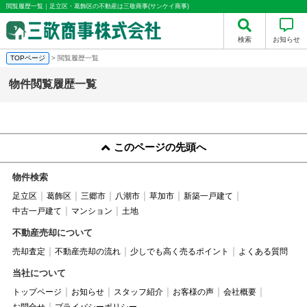
閲覧履歴一覧｜足立区・葛飾区の不動産は三敬商事(サンケイ商事)
検索
お知らせ
TOPページ
> 閲覧履歴一覧
物件閲覧履歴一覧
このページの先頭へ
物件検索
足立区
葛飾区
三郷市
八潮市
草加市
新築一戸建て
中古一戸建て
マンション
土地
不動産売却について
売却査定
不動産売却の流れ
少しでも高く売るポイント
よくある質問
当社について
トップページ
お知らせ
スタッフ紹介
お客様の声
会社概要
お問合せ
プライバシーポリシー