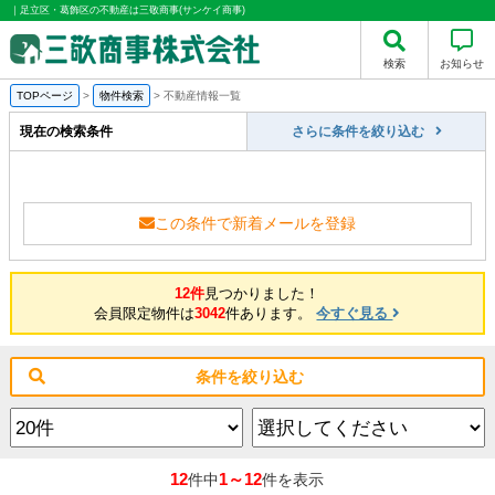
｜足立区・葛飾区の不動産は三敬商事(サンケイ商事)
検索
お知らせ
TOPページ
>
物件検索
>
不動産情報一覧
現在の検索条件
さらに条件を絞り込む
この条件で新着メールを登録
12件
見つかりました！
会員限定物件は
3042
件あります。
今すぐ見る
条件を絞り込む
12
1～12
件中
件を表示