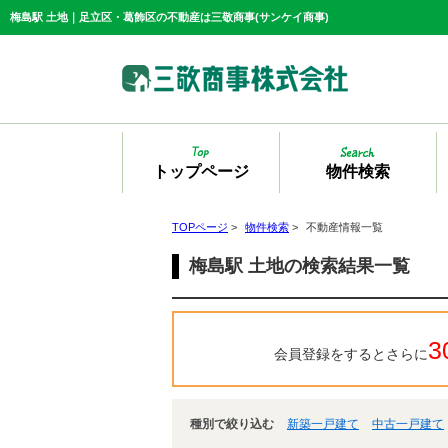
梅島駅 土地｜足立区・葛飾区の不動産は三敬商事(サンケイ商事)
トップページ
物件検索
TOPページ
>
物件検索
>
不動産情報一覧
梅島駅 土地の検索結果一覧
3
会員登録をするとさらに
種別で絞り込む
新築一戸建て
中古一戸建て