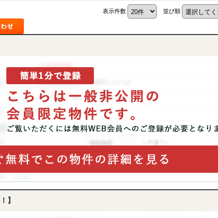
表示件数
並び順
！】