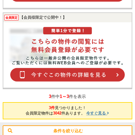
【会員様限定で公開中！】
会員限定
3
1～3
件中
件を表示
3件
見つかりました！
会員限定物件は
3042
件あります。
今すぐ見る
条件を絞り込む