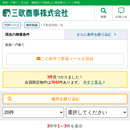
新築一戸建て｜足立区・葛飾区の不動産は三敬商事(サンケイ商事)
検索
お知らせ
TOPページ
>
物件検索
>
不動産情報一覧
現在の検索条件
さらに条件を絞り込む
新築一戸建て
この条件で新着メールを登録
3件
見つかりました！
会員限定物件は
3042
件あります。
今すぐ見る
条件を絞り込む
3
1～3
件中
件を表示