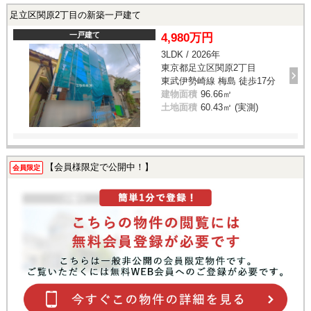
足立区関原2丁目の新築一戸建て
一戸建て
4,980万円
3LDK / 2026年
東京都足立区関原2丁目
東武伊勢崎線 梅島 徒歩17分
建物面積
96.66㎡
土地面積
60.43㎡ (実測)
【会員様限定で公開中！】
会員限定