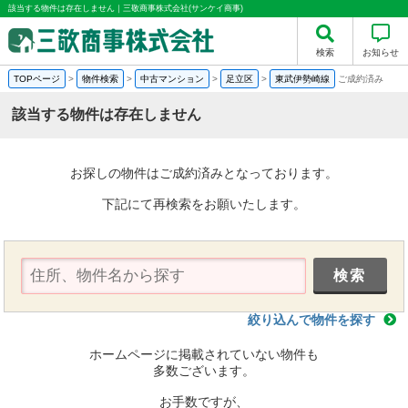
該当する物件は存在しません｜三敬商事株式会社(サンケイ商事)
検索
お知らせ
TOPページ
>
物件検索
>
中古マンション
>
足立区
>
東武伊勢崎線
ご成約済み
該当する物件は存在しません
お探しの物件はご成約済みとなっております。
下記にて再検索をお願いたします。
絞り込んで物件を探す
ホームページに掲載されていない物件も
多数ございます。
お手数ですが、