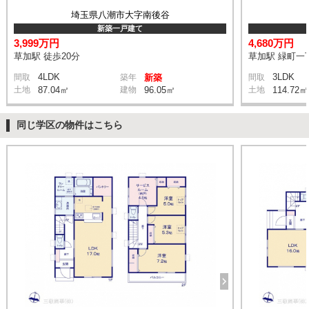
埼玉県八潮市大字南後谷
新築一戸建て
3,999万円
4,680万円
草加駅 徒歩20分
草加駅 緑町一丁
4LDK
3LDK
間取
築年
新築
間取
土地
87.04㎡
建物
96.05㎡
土地
114.72㎡
同じ学区の物件はこちら