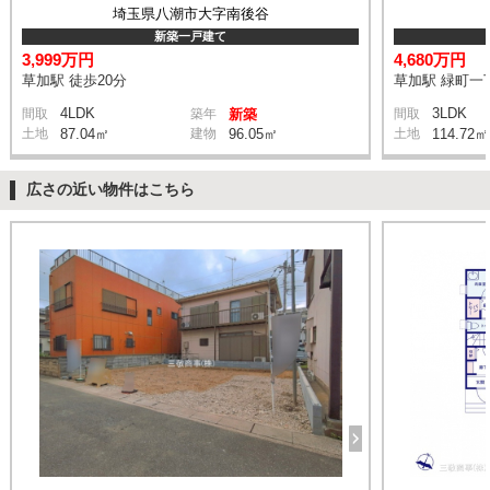
埼玉県八潮市大字南後谷
新築一戸建て
3,999万円
4,680万円
草加駅 徒歩20分
草加駅 緑町一丁
4LDK
3LDK
間取
築年
新築
間取
土地
87.04㎡
建物
96.05㎡
土地
114.72㎡
広さの近い物件はこちら