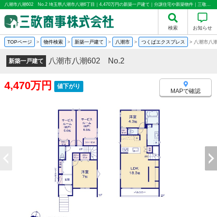
八潮市八潮602 No.2 埼玉県八潮市八潮6丁目｜4,470万円の新築一戸建て｜分譲住宅や新築物件｜三敬商事株式会社(サンケイ商事)
検索
お知らせ
TOPページ
>
物件検索
>
新築一戸建て
>
八潮市
>
つくばエクスプレス
>
八潮市八潮6
八潮市八潮602 No.2
新築一戸建て
4,470万円
値下がり
MAPで確認