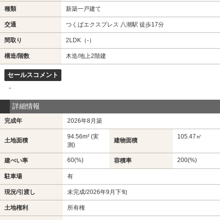
種類
新築一戸建て
交通
つくばエクスプレス 八潮駅 徒歩17分
間取り
2LDK（-）
構造/階数
木造/地上2階建
セールスコメント
-
詳細情報
完成年
2026年8月築
94.56m² (実
105.47㎡
土地面積
建物面積
測)
60(%)
200(%)
建ぺい率
容積率
駐車場
有
現況/引渡し
未完成/2026年9月下旬
土地権利
所有権