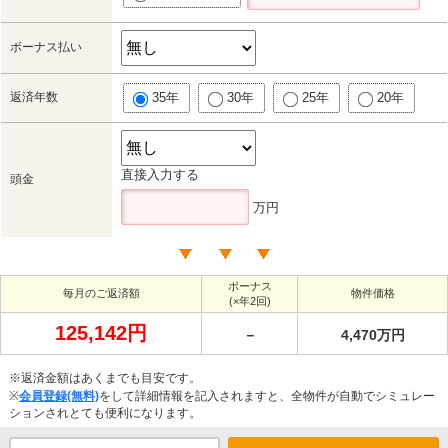
ボーナス払い
返済年数
35年
30年
25年
20年
直接入力する
頭金
万円
ボーナス
毎月のご返済額
物件価格
(×年2回)
125,142円
－
4,470万円
※返済金額はあくまでも目安です。
※
会員登録(無料)
をして詳細情報を記入されますと、全物件が自動でシミュレー
ションされとても便利になります。