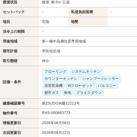
接道状況
接道: 南 6ｍ 公道
-
-
セットバック
私道負担面積
地目
宅地
地勢
-
法令上の制限
用途地域
第一種中高層住居専用地域
都市計画
市街化区域
取引態様
仲介
フローリング
システムキッチン
カウンターキッチン
シャンプードレッサー
設備・条件
浴室乾燥機
Wクローゼット
バルコニー
都市ガス
角地
プライスダウン
建築確認番号
第25UDI1W建12213号
RHS-000893772
物件番号
情報更新日
2026年08月08日
次回更新日
2026年08月22日