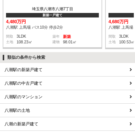
埼玉県八潮市八潮7丁目
新築一戸建て
4,480万円
4,680万円
八潮駅 上馬場 バス10分 停歩2分
八潮駅 上馬場 
3LDK
3LDK
間取
築年
新築
間取
土地
108.23㎡
建物
98.01㎡
土地
100.53㎡
類似の条件から検索
八潮駅の新築戸建て
八潮駅の中古戸建て
八潮駅のマンション
八潮駅の土地
八潮の新築戸建て