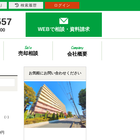
り
検索履歴
ログイン
557
WEBで相談・資料請求
00
売却相談
会社概要
お気軽にお問い合わせください
 （-）
0円