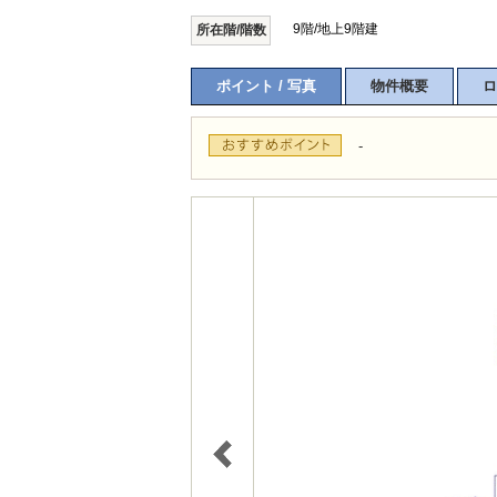
9階/地上9階建
所在階/階数
ポイント / 写真
物件概要
ロ
-