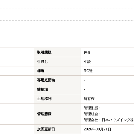
取引態様
仲介
引渡し
相談
構造
RC造
専用庭面積
-
駐輪場
-
土地権利
所有権
管理形態：-
管理態様
管理組合：-
管理会社：日本ハウズイング株
次回更新日
2026年08月21日