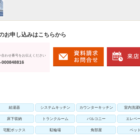
のお申し込みはこちらから
い合わせ番号をお伝えください
-000848816
給湯器
システムキッチン
カウンターキッチン
室内洗濯
床下収納
トランクルーム
バルコニー
エレベ
宅配ボックス
駐輪場
角部屋
ペッ