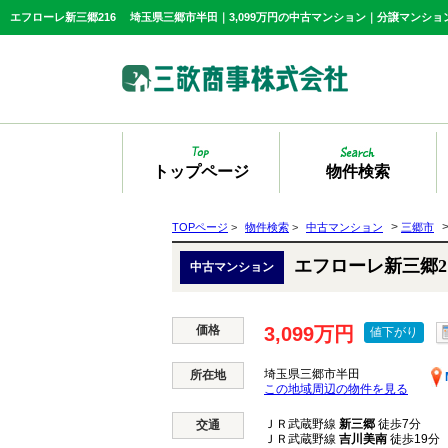
エフローレ新三郷216 埼玉県三郷市半田｜3,099万円の中古マンション｜分譲マンショ
トップページ
物件検索
>
TOPページ
>
物件検索
>
中古マンション
三郷市
エフローレ新三郷
中古マンション
価格
3,099万円
値下がり
埼玉県三郷市半田
所在地
この地域周辺の物件を見る
ＪＲ武蔵野線
新三郷
徒歩7分
交通
ＪＲ武蔵野線
吉川美南
徒歩19分