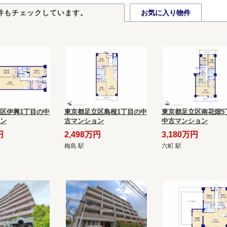
件もチェックしています。
お気に入り物件
区伊興1丁目の中
東京都足立区島根1丁目の中
東京都足立区南花畑5
ン
古マンション
中古マンション
円
2,498万円
3,180万円
梅島 駅
六町 駅