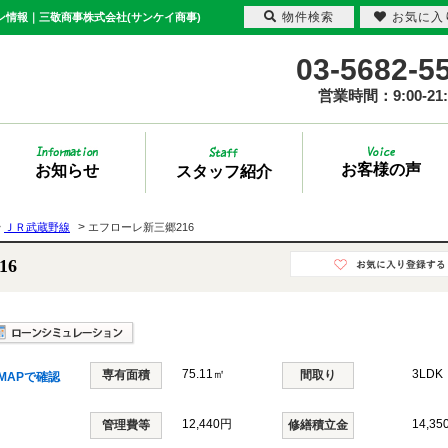
物件検索
お気に入
ン情報｜三敬商事株式会社(サンケイ商事)
03-5682-5
営業時間：9:00-21:
お客様の声
お知らせ
スタッフ紹介
>
>
ＪＲ武蔵野線
エフローレ新三郷216
216
75.11㎡
3LDK
専有面積
間取り
MAPで確認
12,440円
14,35
管理費等
修繕積立金