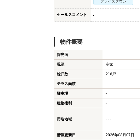
プライスダウン
セールスコメント
-
物件概要
採光面
-
現況
空家
総戸数
216戸
テラス面積
-
駐車場
-
建物権利
-
用途地域
- - -
情報更新日
2026年08月07日