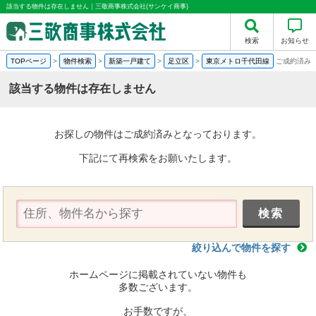
該当する物件は存在しません｜三敬商事株式会社(サンケイ商事)
検索
お知らせ
TOPページ
>
物件検索
>
新築一戸建て
>
足立区
>
東京メトロ千代田線
ご成約済み
該当する物件は存在しません
お探しの物件はご成約済みとなっております。
下記にて再検索をお願いたします。
絞り込んで物件を探す
ホームページに掲載されていない物件も
多数ございます。
お手数ですが、