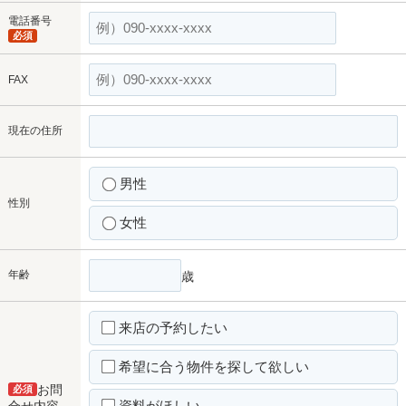
電話番号
必須
FAX
現在の住所
男性
性別
女性
年齢
歳
来店の予約したい
希望に合う物件を探して欲しい
お問
必須
資料がほしい
合せ内容